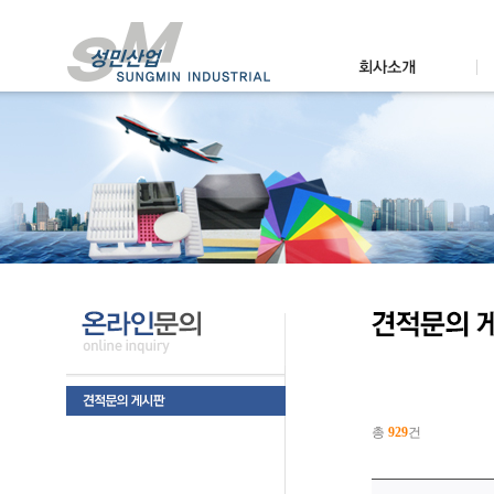
총
929
건