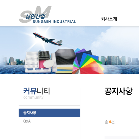
총
0
건